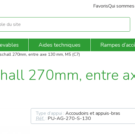
Favoris
Qui sommes
revables
Aides techniques
Rampes d’acc
schall 270mm, entre axe 130 mm, M5 (C7)
chall 270mm, entre 
Type d’appui :
Accoudoirs et appuis-bras
Réf.
:
PU-AG-270-S-130