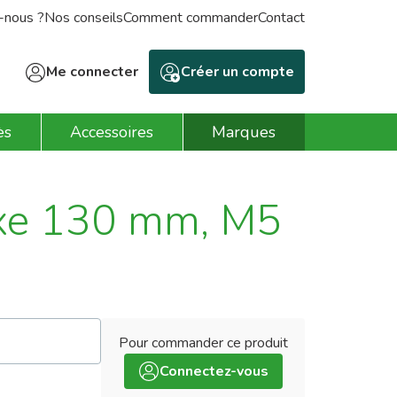
-nous ?
Nos conseils
Comment commander
Contact
Me connecter
Créer un compte
ès
Accessoires
Marques
axe 130 mm, M5
Pour commander ce produit
:
Connectez-vous