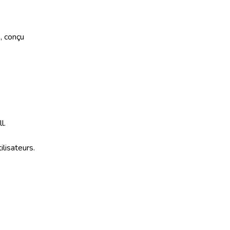
, conçu
l.
lisateurs.