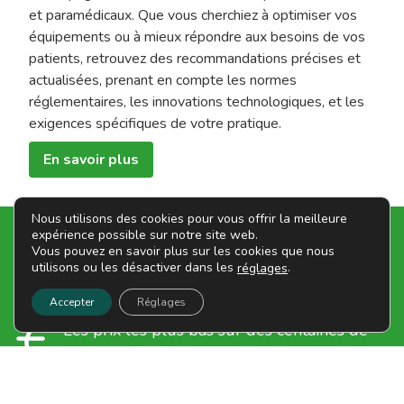
et paramédicaux. Que vous cherchiez à optimiser vos
équipements ou à mieux répondre aux besoins de vos
patients, retrouvez des recommandations précises et
actualisées, prenant en compte les normes
réglementaires, les innovations technologiques, et les
exigences spécifiques de votre pratique.
En savoir plus
Nous utilisons des cookies pour vous offrir la meilleure
expérience possible sur notre site web.
Nos Engagements
Vous pouvez en savoir plus sur les cookies que nous
utilisons ou les désactiver dans les
.
réglages
Depuis 1986, Mape s'engage auprès de ses clients afin de
vous garantir une qualité de service irréprochable.
Accepter
Réglages
Les prix les plus bas sur des centaines de
références
Délais de livraison rapides assurés par des
transporteurs de confiance