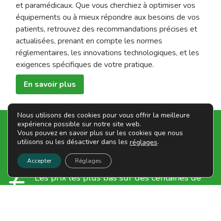
et paramédicaux. Que vous cherchiez à optimiser vos
équipements ou à mieux répondre aux besoins de vos
patients, retrouvez des recommandations précises et
actualisées, prenant en compte les normes
réglementaires, les innovations technologiques, et les
exigences spécifiques de votre pratique.
En savoir plus
Nous utilisons des cookies pour vous offrir la meilleure
expérience possible sur notre site web.
Nos Engagements
Vous pouvez en savoir plus sur les cookies que nous
utilisons ou les désactiver dans les
.
réglages
Depuis 1986, Mape s'engage auprès de ses clients afin de
vous garantir une qualité de service irréprochable.
Accepter
Réglages
Les prix les plus bas sur des centaines de
références
Délais de livraison rapides assurés par des
transporteurs de confiance