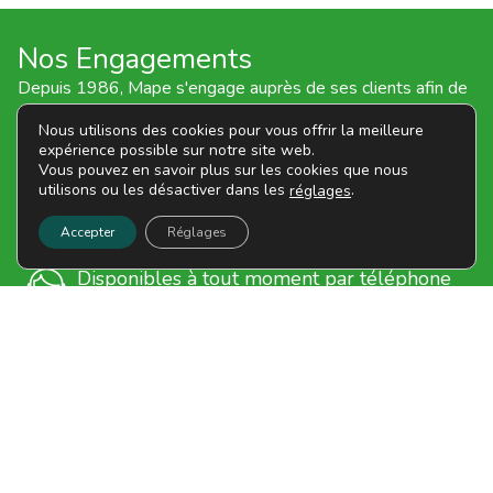
Nos Engagements
Depuis 1986, Mape s'engage auprès de ses clients afin de
vous garantir une qualité de service irréprochable.
Nous utilisons des cookies pour vous offrir la meilleure
expérience possible sur notre site web.
Les prix les plus bas sur des centaines de
Vous pouvez en savoir plus sur les cookies que nous
références
utilisons ou les désactiver dans les
.
réglages
Délais de livraison rapides assurés par des
Accepter
Réglages
transporteurs de confiance
Disponibles à tout moment par téléphone
ou par courriel
MAPE SARL
5 rue de la tortinière, 37250 Veigné