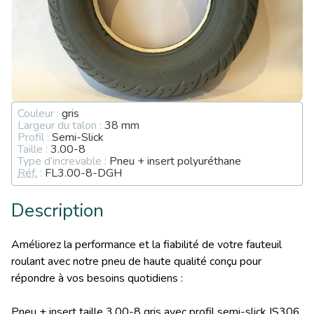
Couleur :
gris
Largeur du talon :
38 mm
Profil :
Semi-Slick
Taille :
3.00-8
Type d’increvable :
Pneu + insert polyuréthane
Réf.
:
FL3.00-8-DGH
Description
Améliorez la performance et la fiabilité de votre fauteuil
roulant avec notre pneu de haute qualité conçu pour
répondre à vos besoins quotidiens :
Pneu + insert taille 3.00-8 gris avec profil semi-slick IS306