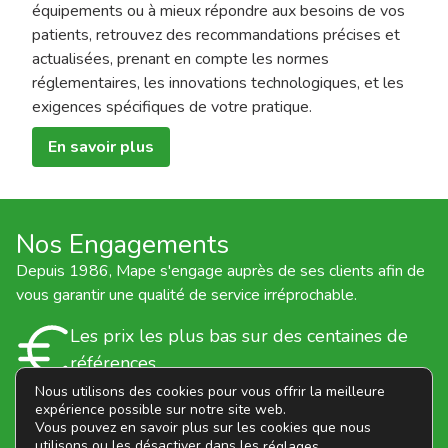
équipements ou à mieux répondre aux besoins de vos
patients, retrouvez des recommandations précises et
actualisées, prenant en compte les normes
réglementaires, les innovations technologiques, et les
exigences spécifiques de votre pratique.
En savoir plus
Nos Engagements
Depuis 1986, Mape s'engage auprès de ses clients afin de
vous garantir une qualité de service irréprochable.
Les prix les plus bas sur des centaines de
références
Délais de livraison rapides assurés par des
Nous utilisons des cookies pour vous offrir la meilleure
expérience possible sur notre site web.
transporteurs de confiance
Vous pouvez en savoir plus sur les cookies que nous
Disponibles à tout moment par téléphone
utilisons ou les désactiver dans les
.
réglages