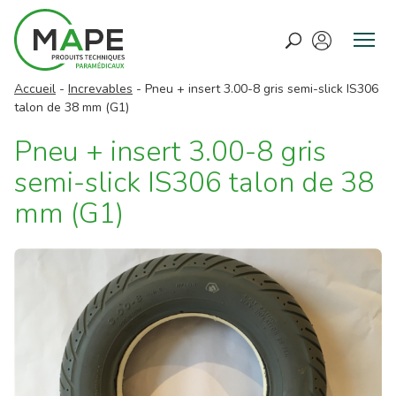
M
e
Accueil
-
Increvables
-
Pneu + insert 3.00-8 gris semi-slick IS306
n
talon de 38 mm (G1)
u
Pneu + insert 3.00-8 gris
semi-slick IS306 talon de 38
mm (G1)