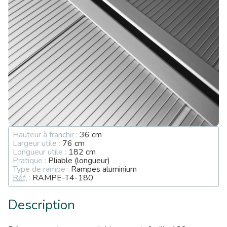
Hauteur à franchir :
36 cm
Largeur utile :
76 cm
Longueur utile :
182 cm
Pratique :
Pliable (longueur)
Type de rampe :
Rampes aluminium
Réf.
:
RAMPE-T4-180
Description