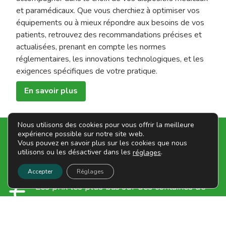
et paramédicaux. Que vous cherchiez à optimiser vos
équipements ou à mieux répondre aux besoins de vos
patients, retrouvez des recommandations précises et
actualisées, prenant en compte les normes
réglementaires, les innovations technologiques, et les
exigences spécifiques de votre pratique.
En savoir plus
Nous utilisons des cookies pour vous offrir la meilleure
expérience possible sur notre site web.
Nos Engagements
Vous pouvez en savoir plus sur les cookies que nous
utilisons ou les désactiver dans les
.
réglages
Depuis 1986, Mape s'engage auprès de ses clients afin de
vous garantir une qualité de service irréprochable.
Accepter
Réglages
Les prix les plus bas sur des centaines de
références
Délais de livraison rapides assurés par des