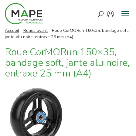
M
e
Accueil
-
Roues avant
-
Roue CorMORun 150×35, bandage soft,
n
jante alu noire, entraxe 25 mm (A4)
u
Roue CorMORun 150×35,
bandage soft, jante alu noire,
entraxe 25 mm (A4)