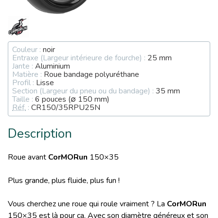
Couleur :
noir
Entraxe (Largeur intérieure de fourche) :
25 mm
Jante :
Aluminium
Matière :
Roue bandage polyuréthane
Profil :
Lisse
Section (Largeur du pneu ou du bandage) :
35 mm
Taille :
6 pouces (∅ 150 mm)
Réf.
:
CR150/35RPU25N
Description
Roue avant
CorMORun
150×35
Plus grande, plus fluide, plus fun !
Vous cherchez une roue qui roule vraiment ? La
CorMORun
150×35 est là pour ça. Avec son diamètre généreux et son