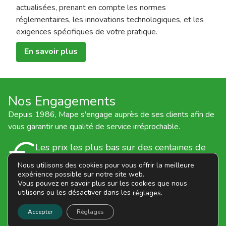
actualisées, prenant en compte les normes
réglementaires, les innovations technologiques, et les
exigences spécifiques de votre pratique.
En savoir plus
Nos Engagements
Depuis 1986, Mape s'engage auprès de ses clients afin de
vous garantir une qualité de service irréprochable.
Les prix les plus bas sur des centaines de
références
Nous utilisons des cookies pour vous offrir la meilleure
Délais de livraison rapides assurés par des
expérience possible sur notre site web.
Vous pouvez en savoir plus sur les cookies que nous
transporteurs de confiance
utilisons ou les désactiver dans les
.
réglages
Disponibles à tout moment par téléphone
Accepter
Réglages
ou par courriel